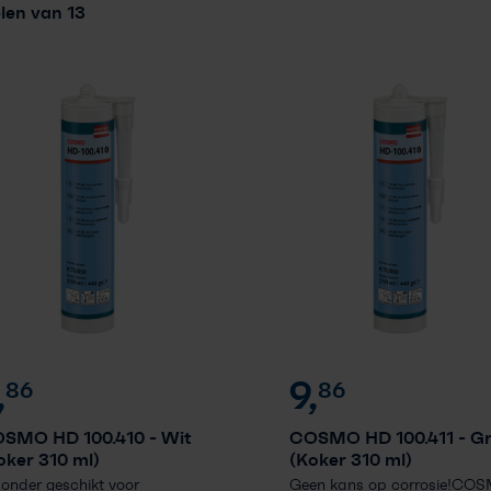
elen van 13
Vakkennis
Contact
Professioneel account
,
9,
86
86
SMO HD 100.410
- Wit
COSMO HD 100.411
- Gr
oker 310 ml)
(Koker 310 ml)
zonder geschikt voor
Geen kans op corrosie!CO