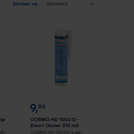
Sorteer op
9,
86
ijs
COSMO HD 100.412
-
Zwart (Koker 310 ml)
SMO
COSMO HD-100.412 is een