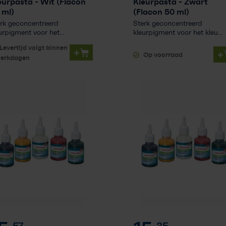
eurpasta
- Wit (Flacon
Kleurpasta
- Zwart
 ml)
(Flacon 50 ml)
rk geconcentreerd
Sterk geconcentreerd
urpigment voor het...
kleurpigment voor het kleu...
Levertijd volgt binnen
+
+
Op voorraad
werkdagen
57
35