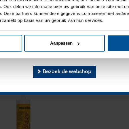
. Ook delen we informatie over uw gebruik van onze site met on
e de bouwvak is onze 
e. Deze partners kunnen deze gegevens combineren met andere i
erzameld op basis van uw gebruik van hun services.
ijs op aanvraag
vanaf 20 juli 2026. Op 
2,
28
aluw Fire Sealant
00°C
- Zwart koker (310
us is de webshop weer v
Zwaluw Joint Fix
-
)
Cementgrijs koker (310
Aanpassen
tebestendigge Pasta
ml)
beschikbaar.
Hoogwaardig kant-en-klaar
verhardend voegrepara...
Bezoek de webshop
+
Op voorraad