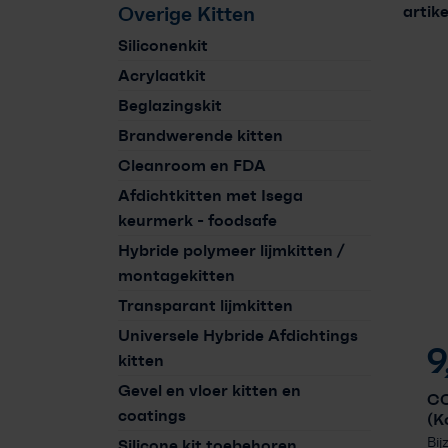
artik
Overige Kitten
Siliconenkit
Acrylaatkit
Beglazingskit
Brandwerende kitten
Cleanroom en FDA
Afdichtkitten met Isega
keurmerk - foodsafe
Hybride polymeer lijmkitten /
montagekitten
Transparant lijmkitten
Universele Hybride Afdichtings
9
kitten
Gevel en vloer kitten en
CO
coatings
(K
Bij
Silicone kit toebehoren