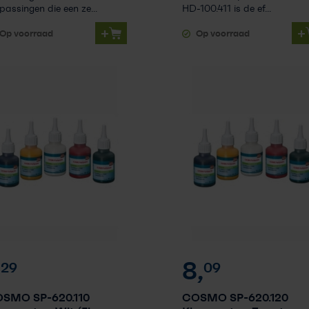
passingen die een ze...
HD-100.411 is de ef...
+
+
Op voorraad
Op voorraad
,
8,
29
09
SMO SP-620.110
COSMO SP-620.120