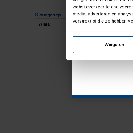
websiteverkeer te analyseren
Vanweg
media, adverteren en analys
Kleurgroep
verstrekt of die ze hebben v
Pr
gesloten 
Zw
12
august
ml
Weigeren
Hit