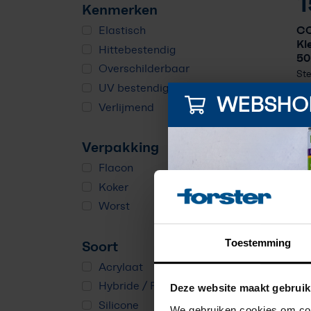
1
Kenmerken
CO
Elastisch
Kl
Hittebestendig
50
Overschilderbaar
Ste
kle
UV bestendig
WEBSHO
Verlijmend
2 
Verpakking
Flacon
Koker
Worst
Toestemming
Soort
Acrylaat
Hybride / Polymeer
Deze website maakt gebruik
Silicone
We gebruiken cookies om cont