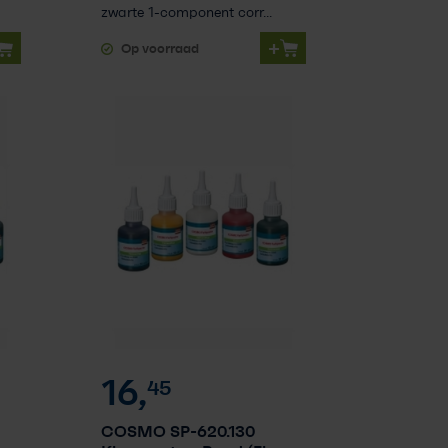
zwarte 1-component corr...
+
Op voorraad
16,
45
COSMO SP-620.130