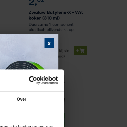
2,
Zwaluw Butylene-X
- Wit
koker (310 ml)
Duurzame 1-component
plastisch blijvende kit op...
x
Levertijd ca. 7
+
werkdagen (mits bij de
fabriek op voorraad)
Over
 media te bieden en om ons