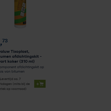
,
73
aluw Tixoplast,
tumen afdichtingskit
-
art koker (310 ml)
omponent afdichtingskit op
sis van bitumen
Levertijd ca. 7
+
kdagen (mits bij de
riek op voorraad)