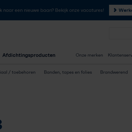
Werke
k naar een nieuwe baan? Bekijk onze vacatures!
Forster profielen
Afdichtingsproducten
Onze merken
Klantenserv
Hang- & sluitwerk
aal / toebehoren
Banden, tapes en folies
Brandwerend
Afdichtingsproducten
Onze merken
Klantenservice
3
Offerte aanvragen