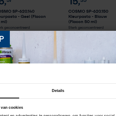
5,
15,
SMO SP-620.140
COSMO SP-620.150
eurpasta
- Geel (Flacon
Kleurpasta
- Blauw
 ml)
(Flacon 50 ml)
rk geconcentreerd
Sterk geconcentreerd
urpigment voor het kleu...
kleurpigment voor het kleu...
P
Levertijd volgt binnen
Levertijd volgt binnen
+
+
werkdagen
2 werkdagen
Details
 van cookies
ent en advertenties te personaliseren, om functies voor social