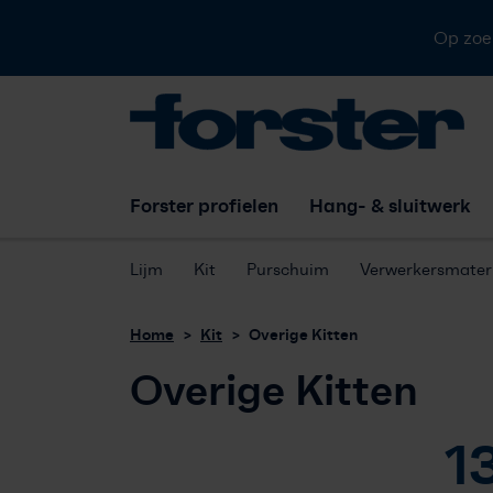
Op zoe
Forster profielen
Hang- & sluitwerk
Lijm
Kit
Purschuim
Verwerkersmateri
Home
Kit
Overige Kitten
Overige Kitten
1