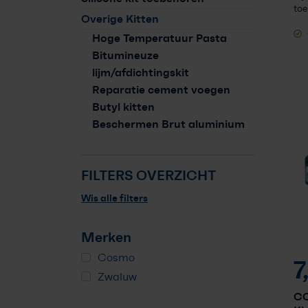
toe
Overige Kitten
Hoge Temperatuur Pasta
Bitumineuze
lijm/afdichtingskit
Reparatie cement voegen
Butyl kitten
Beschermen Brut aluminium
FILTERS OVERZICHT
Wis alle filters
Merken
Cosmo
7
Zwaluw
CO