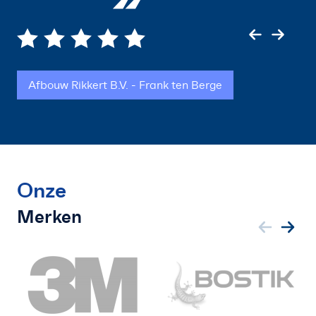
”
Afbouw Rikkert B.V. - Frank ten Berge
Onze
Merken