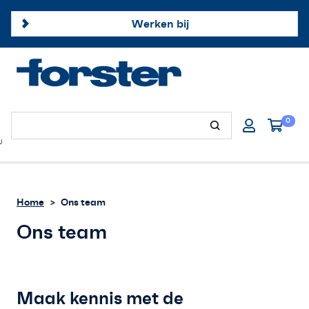
Werken bij
Forster profielen
0
Hang- & sluitwerk
U
Afdichtingsproducten
Home
Ons team
Onze merken
Ons team
Klantenservice
Offerte aanvragen
Maak kennis met de