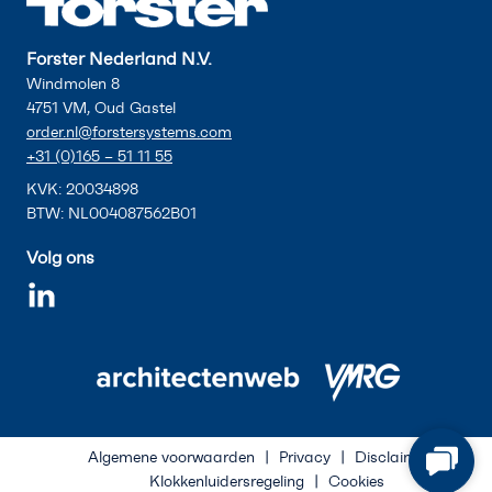
Forster Nederland N.V.
Windmolen 8
4751 VM, Oud Gastel
order.nl@forstersystems.com
+31 (0)165 – 51 11 55
KVK: 20034898
BTW: NL004087562B01
Volg ons
Algemene voorwaarden
Privacy
Disclaimer
Klokkenluidersregeling
Cookies