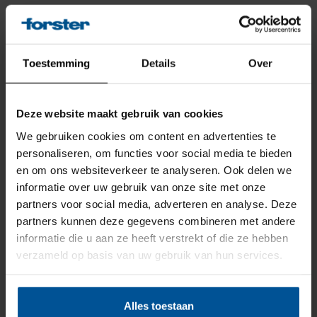
Beglazingblokjes - Kunststof
tunnelblokjes
- 100 x 26 x 4 mm geel (doos
1000 stuks)
WEBSHOP
x
Toestemming
Details
Over
Beglazingblokjes - Kunststof
tunnelblokjes
- 100 x 26 x 5 mm groen
(doos 1000 stuks)
Deze website maakt gebruik van cookies
Beglazingblokjes - Kunststof
We gebruiken cookies om content en advertenties te
tunnelblokjes
- 100 x 26 x 6 mm zwart
personaliseren, om functies voor social media te bieden
(doos 1000 stuks)
en om ons websiteverkeer te analyseren. Ook delen we
Vanwege de bouwvak is
Beglazingblokjes - Kunststof
informatie over uw gebruik van onze site met onze
tunnelblokjes
- 100 x 28 x 1 mm wit (doos
onze webshop gesloten
partners voor social media, adverteren en analyse. Deze
1000 stuks)
partners kunnen deze gegevens combineren met andere
vanaf 20 juli 2026. Op
Beglazingblokjes - Kunststof
informatie die u aan ze heeft verstrekt of die ze hebben
maandag 10 augustus is de
tunnelblokjes
- 100 x 28 x 2 mm blauw
verzameld op basis van uw gebruik van hun services.
(doos 1000 stuks)
webshop weer volledig
beschikbaar.
Beglazingblokjes - Kunststof
Alles toestaan
tunnelblokjes
- 100 x 28 x 3 mm rood