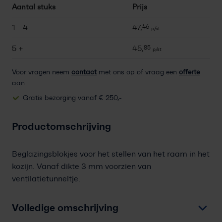
Aantal stuks
Prijs
1 - 4
47,
46
p/st
5 +
45,
85
p/st
Voor vragen neem
contact
met ons op of vraag een
offerte
aan
Gratis bezorging vanaf € 250,-
Productomschrijving
Beglazingsblokjes voor het stellen van het raam in het
kozijn. Vanaf dikte 3 mm voorzien van
ventilatietunneltje.
Volledige omschrijving