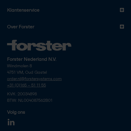
Klantenservice
Over Forster
Forster Nederland N.V.
Windmolen 8
4751 VM, Oud Gastel
order.nl@forstersystems.com
+31 (0)165 – 51 11 55
KVK: 20034898
BTW: NL004087562B01
Volg ons