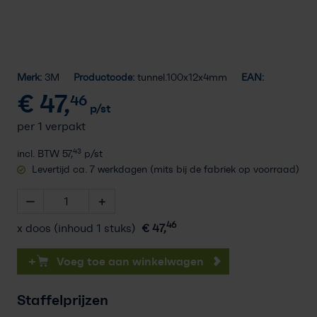
Merk:
3M
Productcode:
tunnel.100x12x4mm
EAN:
€
47,
46
p/st
per 1 verpakt
43
incl. BTW
57,
p/st
Levertijd ca. 7 werkdagen (mits bij de fabriek op voorraad)
46
x doos (inhoud 1 stuks)
€
47,
+
Voeg toe aan winkelwagen
Staffelprijzen