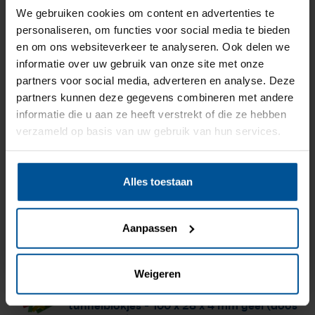
We gebruiken cookies om content en advertenties te
Beglazingblokjes - Kunststof
personaliseren, om functies voor social media te bieden
tunnelblokjes
- 100 x 26 x 5 mm groen
en om ons websiteverkeer te analyseren. Ook delen we
(doos 1000 stuks)
Vanwege de bouwvak is
informatie over uw gebruik van onze site met onze
Beglazingblokjes - Kunststof
onze webshop gesloten
partners voor social media, adverteren en analyse. Deze
tunnelblokjes
- 100 x 26 x 6 mm zwart
partners kunnen deze gegevens combineren met andere
vanaf 20 juli 2026. Op
(doos 1000 stuks)
informatie die u aan ze heeft verstrekt of die ze hebben
maandag 10 augustus is de
Beglazingblokjes - Kunststof
verzameld op basis van uw gebruik van hun services.
tunnelblokjes
- 100 x 28 x 1 mm wit (doos
webshop weer volledig
1000 stuks)
beschikbaar.
Alles toestaan
Beglazingblokjes - Kunststof
tunnelblokjes
- 100 x 28 x 2 mm blauw
(doos 1000 stuks)
Bezoek de webshop
Aanpassen
Beglazingblokjes - Kunststof
tunnelblokjes
- 100 x 28 x 3 mm rood
(doos 1000 stuks)
Weigeren
Beglazingblokjes - Kunststof
tunnelblokjes
- 100 x 28 x 4 mm geel (doos