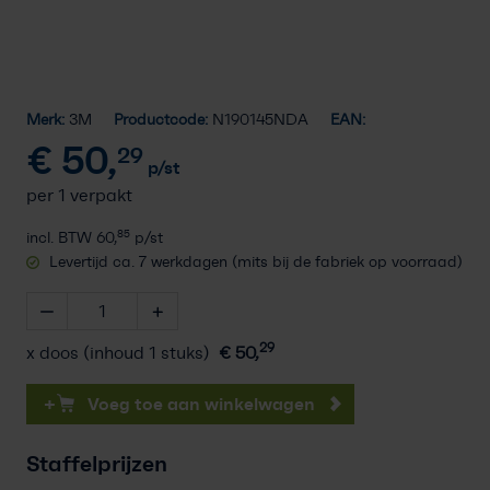
Merk:
3M
Productcode:
N190145NDA
EAN:
€
50,
29
p/st
per 1 verpakt
85
incl. BTW
60,
p/st
Levertijd ca. 7 werkdagen (mits bij de fabriek op voorraad)
29
x doos (inhoud 1 stuks)
€
50,
+
Voeg toe aan winkelwagen
Staffelprijzen