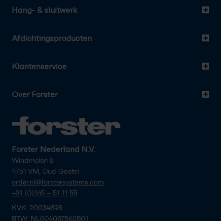
Hang- & sluitwerk
Afdichtingsproducten
Klantenservice
Over Forster
Forster Nederland N.V.
Windmolen 8
4751 VM, Oud Gastel
order.nl@forstersystems.com
+31 (0)165 – 51 11 55
KVK: 20034898
BTW: NL004087562B01