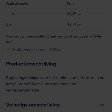
Aantal stuks
Prijs
1 - 4
50,
29
p/st
5 +
48,
28
p/st
Voor vragen neem
contact
met ons op of vraag een
offerte
aan
Gratis bezorging vanaf € 250,-
Productomschrijving
Beglazingsblokjes voor het stellen van het raam in het
kozijn. Vanaf dikte 3 mm voorzien van
ventilatietunneltje.
Volledige omschrijving