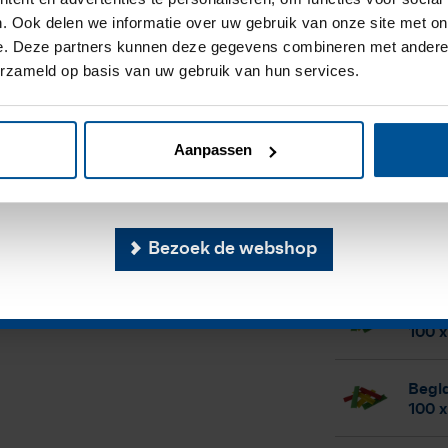
Begla
100 x
. Ook delen we informatie over uw gebruik van onze site met on
e de bouwvak is onze 
e. Deze partners kunnen deze gegevens combineren met andere i
erzameld op basis van uw gebruik van hun services.
vanaf 20 juli 2026. Op 
Begla
100 
us is de webshop weer v
Aanpassen
Begla
beschikbaar.
100 
Begla
Bezoek de webshop
100 x
Begla
100 
Begla
100 