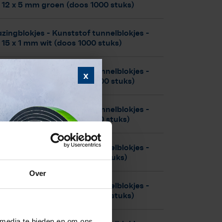
 12 x 5 mm groen (doos 1000 stuks)
zingblokjes - Kunststof tunnelblokjes
-
 15 x 1 mm wit (doos 1000 stuks)
zingblokjes - Kunststof tunnelblokjes
-
x
 15 x 2 mm blauw (doos 1000 stuks)
zingblokjes - Kunststof tunnelblokjes
-
 15 x 3 mm rood (doos 1000 stuks)
zingblokjes - Kunststof tunnelblokjes
-
 15 x 4 mm geel (doos 1000 stuks)
Over
zingblokjes - Kunststof tunnelblokjes
-
 15 x 5 mm groen (doos 1000 stuks)
 media te bieden en om ons