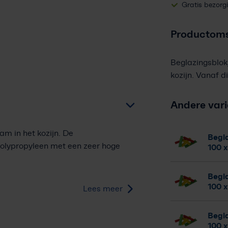
Gratis bezorg
Productoms
Beglazingsblokj
kozijn. Vanaf d
Andere var
am in het kozijn.
De
Begla
polypropyleen met een zeer hoge
100 x
Begla
100 
Lees meer
Begla
100 x