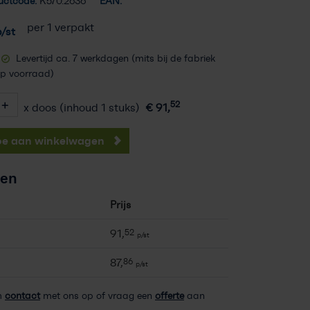
uctcode:
K570.2636
EAN:
per 1 verpakt
/st
Levertijd ca. 7 werkdagen (mits bij de fabriek
p voorraad)
52
x doos (inhoud 1 stuks)
€
91,
oe aan winkelwagen
zen
Prijs
91,
52
p/st
87,
86
p/st
m
contact
met ons op of vraag een
offerte
aan