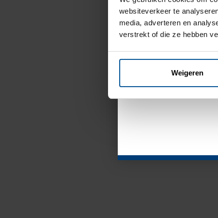
websiteverkeer te analyseren
Vanweg
media, adverteren en analys
verstrekt of die ze hebben v
gesloten 
august
Weigeren