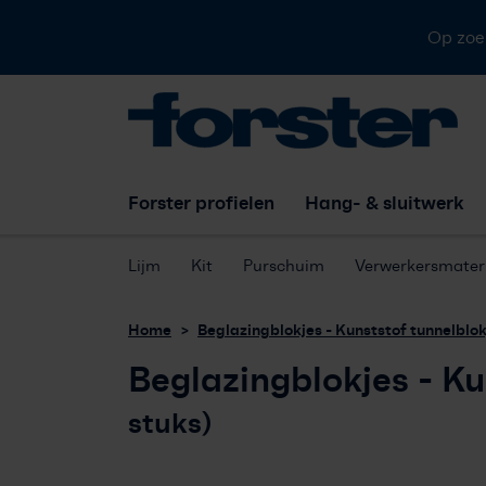
Op zoe
Forster profielen
Hang- & sluitwerk
Lijm
Kit
Purschuim
Verwerkersmateri
Home
Beglazingblokjes - Kunststof tunnelblok
Beglazingblokjes - Ku
stuks)