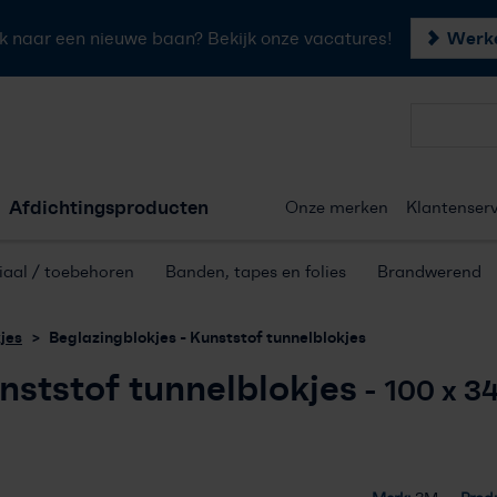
Werke
k naar een nieuwe baan? Bekijk onze vacatures!
Forster profielen
Afdichtingsproducten
Onze merken
Klantenserv
Hang- & sluitwerk
aal / toebehoren
Banden, tapes en folies
Brandwerend
Afdichtingsproducten
jes
Beglazingblokjes - Kunststof tunnelblokjes
Onze merken
nststof tunnelblokjes
- 100 x 3
Klantenservice
Offerte aanvragen