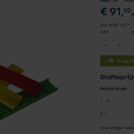
Merk:
3M
Prod
Vakkennis
€
91,
52
p
Contact
74
incl. BTW
110,
p/st
o
Professioneel account
+
Voeg t
Staffelprij
Aantal stuks
1 - 4
5 +
Voor vragen nee