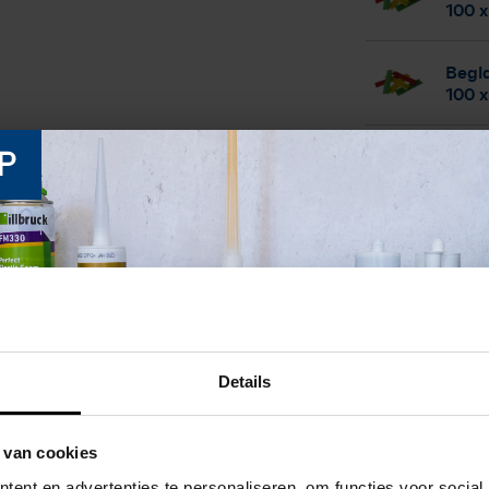
100 x
Begla
100 x
Begla
P
100 x
Begla
100 x
Begla
100 x
Details
Begla
100 x
 van cookies
ent en advertenties te personaliseren, om functies voor social