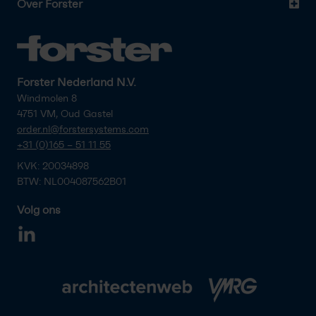
Over Forster
Forster Nederland N.V.
Windmolen 8
4751 VM, Oud Gastel
order.nl@forstersystems.com
+31 (0)165 – 51 11 55
KVK: 20034898
BTW: NL004087562B01
Volg ons