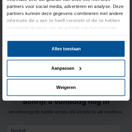
Prijs op aanvraag
onze webshop gesloten
partners voor social media, adverteren en analyse. Deze
Zelfklevende PIR (PUR) Isolatieplaat
- Dikte
15mm (Platen 2000x1000mm.)
partners kunnen deze gegevens combineren met andere
vanaf 20 juli 2026. Op
informatie die u aan ze heeft verstrekt of die ze hebben
Dé zelfklevende hardschuimplaat
maandag 10 augustus is de
verzameld op basis van uw gebruik van hun services.
webshop weer volledig
beschikbaar.
Alles toestaan
Bezoek de webshop
Aanpassen
Weigeren
Schrijf u vandaag nog in
en ontvang de beste acties als eerste in uw mailbox.