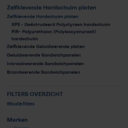
Vakkennis
Zelfklevende Hardschuim platen
Contact
Zelfklevende Hardschuim platen
XPS - Geëxtrudeerd Polystyreen hardschuim
Professioneel account
PIR- Polyurethaan (Polyisocyanuraat)
hardschuim
Zelfklevende Geluidwerende platen
Geluidwerende Sandwichpanelen
Inbraakwerende Sandwichpanelen
Brandwerende Sandwichpanelen
FILTERS OVERZICHT
Wis alle filters
Merken