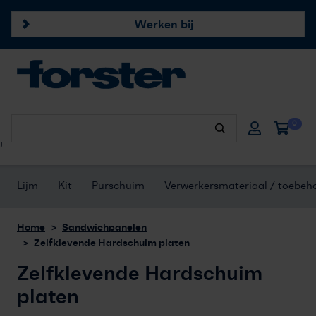
Werken bij
Forster profielen
0
Hang- & sluitwerk
U
Afdichtingsproducten
Lijm
Kit
Purschuim
Verwerkersmateriaal / toebeh
Onze merken
Home
Sandwichpanelen
Zelfklevende Hardschuim platen
Klantenservice
Zelfklevende Hardschuim
Offerte aanvragen
platen