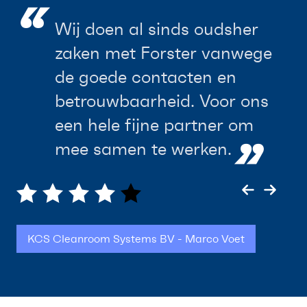
“
“
Wij doen al sinds oudsher
Forster Nederland is voor mij
zaken met Forster vanwege
de betrouwbare leverancier
de goede contacten en
met kwaliteitsproducten. Een
betrouwbaarheid. Voor ons
fijn persoonlijk contact
een hele fijne partner om
draagt bij aan de lange
”
”
mee samen te werken.
relatie.
KCS Cleanroom Systems BV - Marco Voet
Afbouw Rikkert B.V. - Frank ten Berge