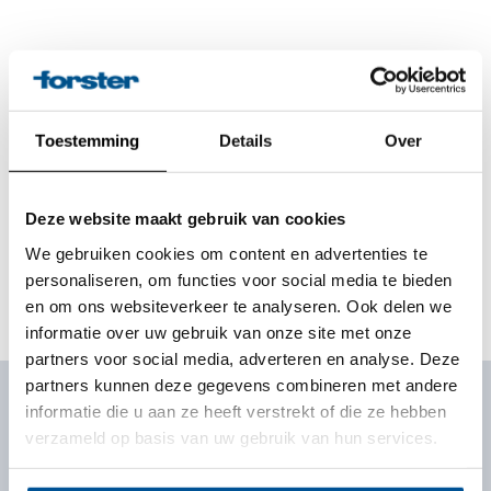
Downloads
Lees meer
Toestemming
Details
Over
Deze website maakt gebruik van cookies
Laatst door u
We gebruiken cookies om content en advertenties te
Bekeken
personaliseren, om functies voor social media te bieden
en om ons websiteverkeer te analyseren. Ook delen we
informatie over uw gebruik van onze site met onze
partners voor social media, adverteren en analyse. Deze
partners kunnen deze gegevens combineren met andere
informatie die u aan ze heeft verstrekt of die ze hebben
verzameld op basis van uw gebruik van hun services.
Schrijf u vandaag nog in
en ontvang de beste acties als eerste in uw mailbox.