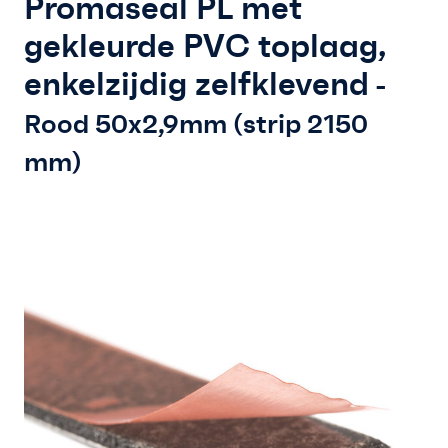
Promaseal PL met
Vakkennis
gekleurde PVC toplaag,
Contact
enkelzijdig zelfklevend
-
Professioneel account
Rood 50x2,9mm (strip 2150
mm)