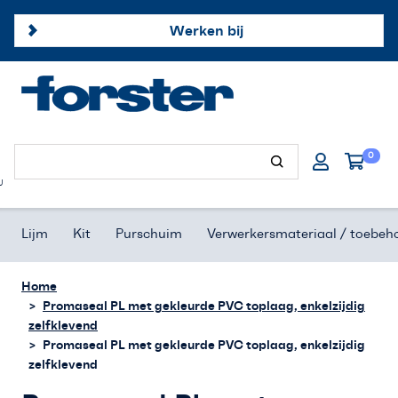
Werken bij
Forster profielen
0
Hang- & sluitwerk
U
Afdichtingsproducten
Lijm
Kit
Purschuim
Verwerkersmateriaal / toebeh
Onze merken
Home
Promaseal PL met gekleurde PVC toplaag, enkelzijdig
Klantenservice
zelfklevend
Promaseal PL met gekleurde PVC toplaag, enkelzijdig
Offerte aanvragen
zelfklevend