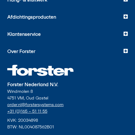
Afdichtingsproducten
Klantenservice
Over Forster
Forster Nederland N.V.
Windmolen 8
4751 VM, Oud Gastel
order.nl@forstersystems.com
+31 (0)165 – 51 11 55
KVK: 20034898
BTW: NL004087562B01