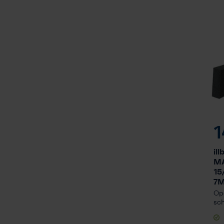
1
il
M
15
7M
Ope
sch