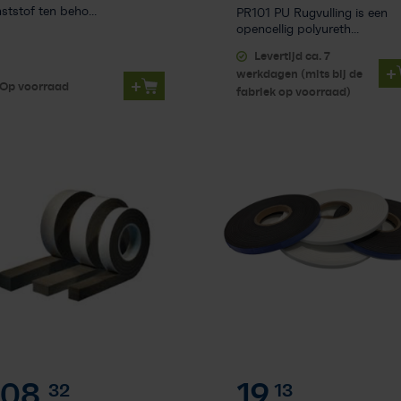
ststof ten beho...
PR101 PU Rugvulling is een
opencellig polyureth...
Levertijd ca. 7
+
werkdagen (mits bij de
+
Op voorraad
fabriek op voorraad)
08,
19,
32
13