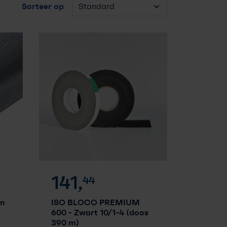
Sorteer op
141,
44
en
ISO BLOCO PREMIUM
600
- Zwart 10/1-4 (doos
390 m)