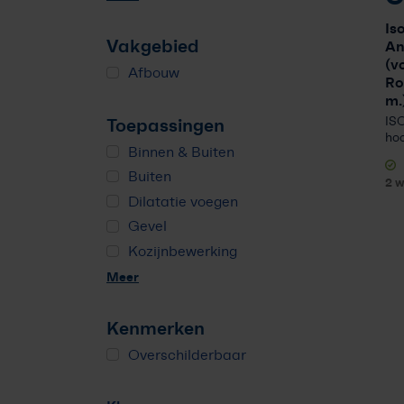
Is
Vakgebied
An
(v
Afbouw
Ro
m.
Toepassingen
IS
hoo
Binnen & Buiten
Buiten
2 
Dilatatie voegen
Gevel
Kozijnbewerking
Meer
Kenmerken
Overschilderbaar