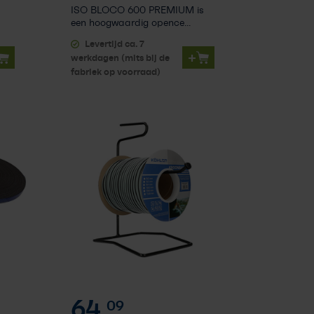
ISO BLOCO 600 PREMIUM is
een hoogwaardig opence...
Levertijd ca. 7
+
werkdagen (mits bij de
fabriek op voorraad)
64,
09