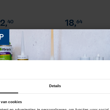
2,
18,
40
64
oonband Kiso 141
Beglazingsband PE-
P
ofile, enkelzijdig klevend
schuimband enkelzijdig
Zwart 9x3mm (haspel
zelfklevend met
0 meter)
afdekfolie:
- Wit 9x2m
(haspel 350 meter)
o 141 Profile is een
glazingsband van EPDM...
Fijncellig voegdichtband
(crosslinked polyolefi...
Levertijd volgt binnen
+
+
Op voorraad
werkdagen
NIEUW
Details
 van cookies
ent en advertenties te personaliseren, om functies voor social