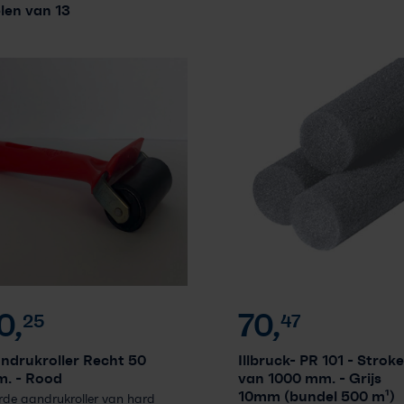
elen van 13
Vakkennis
Contact
Professioneel account
0,
70,
25
47
ndrukroller Recht 50
Illbruck- PR 101 - Strok
m.
- Rood
van 1000 mm.
- Grijs
10mm (bundel 500 m¹)
de aandrukroller van hard