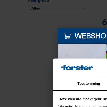
Kleurgroep
6
Kr
WEBSHO
pr
- 
15
Kis
be
2 
Toestemming
Deze website maakt gebruik
We gebruiken cookies om cont