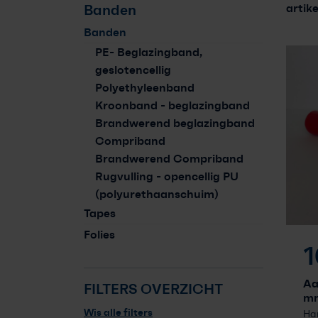
artik
Banden
Banden
PE- Beglazingband,
geslotencellig
Polyethyleenband
Kroonband - beglazingband
Brandwerend beglazingband
Compriband
Brandwerend Compriband
Rugvulling - opencellig PU
(polyurethaanschuim)
Tapes
Folies
1
Aa
FILTERS OVERZICHT
m
Wis alle filters
Har