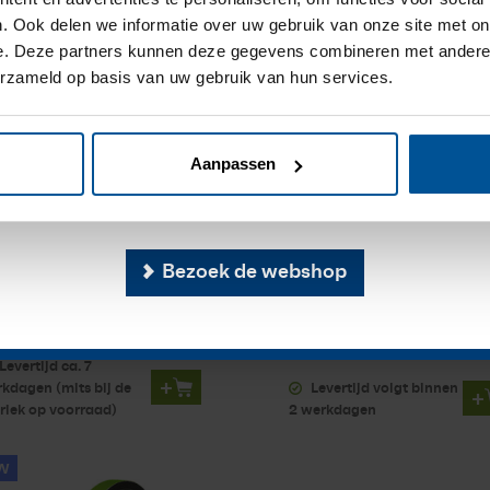
. Ook delen we informatie over uw gebruik van onze site met on
e de bouwvak is onze 
e. Deze partners kunnen deze gegevens combineren met andere i
erzameld op basis van uw gebruik van hun services.
vanaf 20 juli 2026. Op 
us is de webshop weer v
Aanpassen
beschikbaar.
08,
183,
53
21
aluw Compress Band
illbruck TP600 ILLMOD
1
- Antraciet 10x2mm
600 NG
- Antraciet 10/
Bezoek de webshop
ol 12,5 m)
(Doos 30 rollen, 10M/Ro
egband met geïmpregneerd
Een flexibel opencellig
lyurethaanschuim
polyurethaanschuim, gei...
Levertijd ca. 7
+
kdagen (mits bij de
Levertijd volgt binnen
+
riek op voorraad)
2 werkdagen
W