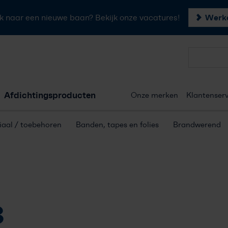
Werke
k naar een nieuwe baan? Bekijk onze vacatures!
Forster profielen
Afdichtingsproducten
Onze merken
Klantenserv
Hang- & sluitwerk
aal / toebehoren
Banden, tapes en folies
Brandwerend
Afdichtingsproducten
Onze merken
Klantenservice
3
Offerte aanvragen