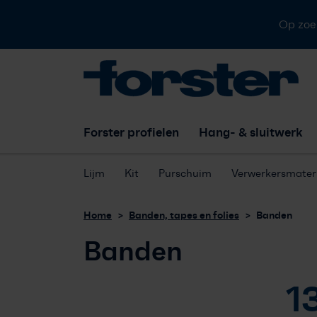
Op zoe
Forster profielen
Hang- & sluitwerk
Lijm
Kit
Purschuim
Verwerkersmateri
Home
Banden, tapes en folies
Banden
Banden
1