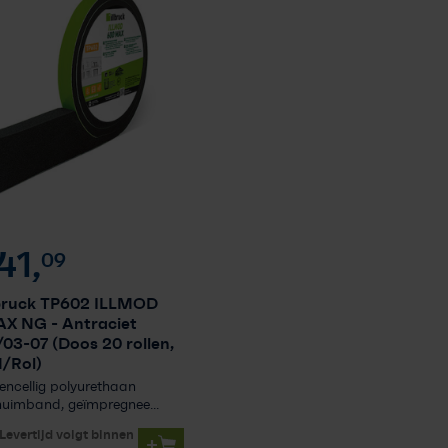
41,
09
lbruck TP602 ILLMOD
AX NG
- Antraciet
/03-07 (Doos 20 rollen,
/Rol)
ncellig polyurethaan
uimband, geïmpregnee...
Levertijd volgt binnen
+