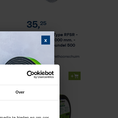
35,
25
Rondschuim Type RFSR -
x
Stroken van 1000 mm.
-
Grijs 10mm (bundel 500
m
m¹)
opencellig polyurethaanschuim
dat dient ter opv...
+
Op voorraad
NIEUW
Over
 media te bieden en om ons