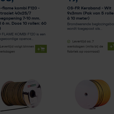
o-flame kombi F120
-
CS-FR Keraband
- Wit
traciet 40x25/7
9x3mm (Pak van 5 rolle
oegopening 7-10 mm.
à 10 meter)
l 6 m. Doos 10 rollen: 60
Brandwerende beglazingsb
)
wordt toegepast als...
O FLAME KOMBI F120 is een
gwaardige opence...
Levertijd ca. 7
+
Levertijd volgt binnen
werkdagen (mits bij de
+
werkdagen
fabriek op voorraad)