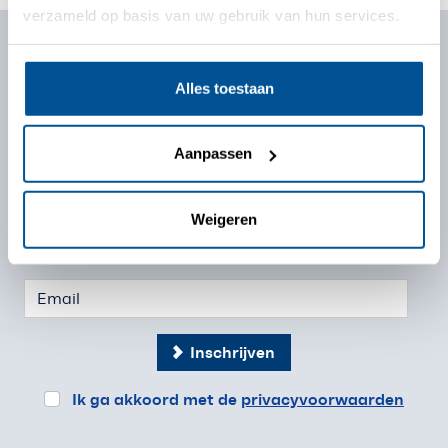
verzameld op basis van uw gebruik van hun services.
Schrijf u vandaag nog in
Alles toestaan
en ontvang de beste acties als eerste in uw mailbox.
Aanpassen
Weigeren
Inschrijven
Ik ga akkoord met de
privacyvoorwaarden