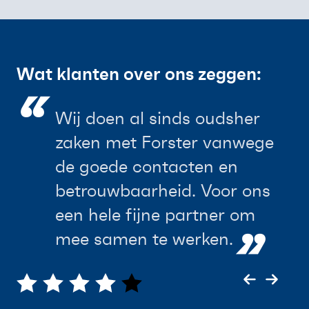
Wat klanten over ons zeggen:
“
“
Wij doen al sinds oudsher
Forster Nederland is voor mij
zaken met Forster vanwege
de betrouwbare leverancier
de goede contacten en
met kwaliteitsproducten. Een
betrouwbaarheid. Voor ons
fijn persoonlijk contact
een hele fijne partner om
draagt bij aan de lange
”
”
mee samen te werken.
relatie.