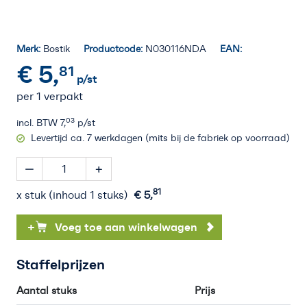
Merk:
Bostik
Productcode:
N030116NDA
EAN:
€
5,
81
p/st
per 1 verpakt
03
incl. BTW
7,
p/st
Levertijd ca. 7 werkdagen (mits bij de fabriek op voorraad)
81
x stuk (inhoud 1 stuks)
€
5,
+
Voeg toe aan winkelwagen
Staffelprijzen
Aantal stuks
Prijs