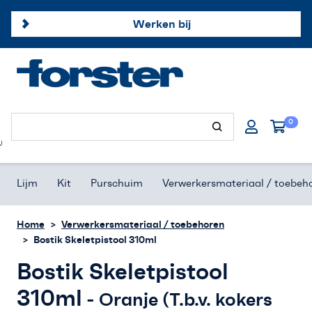
Werken bij
Forster profielen
0
Hang- & sluitwerk
U
Afdichtingsproducten
Lijm
Kit
Purschuim
Verwerkersmateriaal / toebeh
Onze merken
Home
Verwerkersmateriaal / toebehoren
Bostik Skeletpistool 310ml
Klantenservice
Bostik Skeletpistool
Offerte aanvragen
310ml
- Oranje (T.b.v. kokers