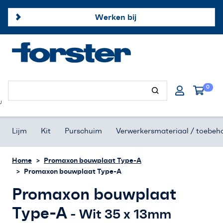
Werken bij
Forster profielen
0
Hang- & sluitwerk
U
Afdichtingsproducten
Lijm
Kit
Purschuim
Verwerkersmateriaal / toebeh
Onze merken
Home
Promaxon bouwplaat Type-A
Promaxon bouwplaat Type-A
Klantenservice
Promaxon bouwplaat
Offerte aanvragen
Type-A
- Wit 35 x 13mm