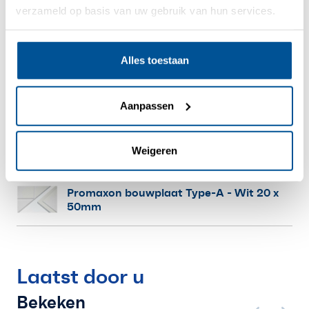
verzameld op basis van uw gebruik van hun services.
Promaxon bouwplaat Type-A
- Wit 18 x
17mm
Alles toestaan
Promaxon bouwplaat Type-A
- Wit 18 x
27mm
Aanpassen
Promaxon bouwplaat Type-A
- Wit 20 x
Weigeren
40mm
Promaxon bouwplaat Type-A
- Wit 20 x
50mm
Laatst door u
Bekeken