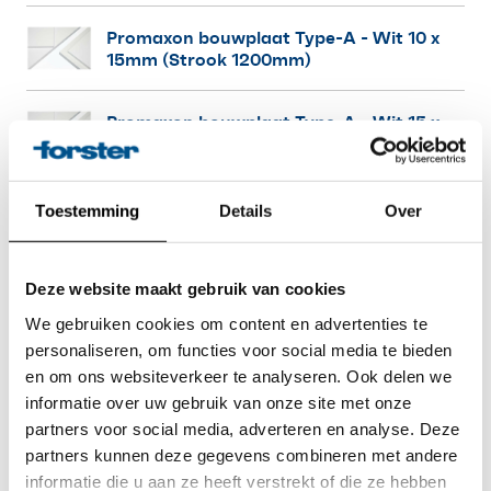
Promaxon bouwplaat Type-A
- Wit 10 x
15mm (Strook 1200mm)
Promaxon bouwplaat Type-A
- Wit 15 x
8mm
Promaxon bouwplaat Type-A
- Wit 15 x
Toestemming
Details
Over
17mm
Deze website maakt gebruik van cookies
Promaxon bouwplaat Type-A
- Wit 15 x
35mm
We gebruiken cookies om content en advertenties te
personaliseren, om functies voor social media te bieden
Promaxon bouwplaat Type-A
- Wit 15 x
en om ons websiteverkeer te analyseren. Ook delen we
40mm
informatie over uw gebruik van onze site met onze
partners voor social media, adverteren en analyse. Deze
partners kunnen deze gegevens combineren met andere
Promaxon bouwplaat Type-A
- Wit 18 x
13mm
informatie die u aan ze heeft verstrekt of die ze hebben