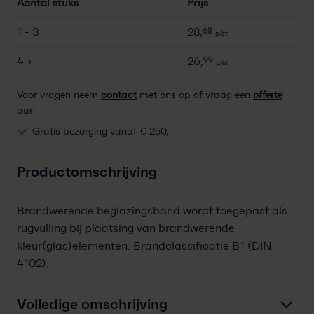
Aantal stuks
Prijs
1 - 3
28,
68
p/st
4 +
26,
99
p/st
Voor vragen neem
contact
met ons op of vraag een
offerte
aan
Gratis bezorging vanaf € 250,-
Productomschrijving
Brandwerende beglazingsband wordt toegepast als
rugvulling bij plaatsing van brandwerende
kleur(glas)elementen. Brandclassificatie B1 (DIN
4102).
Volledige omschrijving