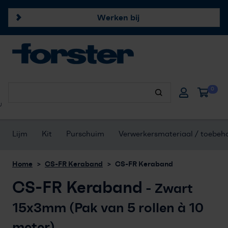
Werken bij
Forster profielen
0
Hang- & sluitwerk
U
Afdichtingsproducten
Lijm
Kit
Purschuim
Verwerkersmateriaal / toebeh
Onze merken
Home
CS-FR Keraband
CS-FR Keraband
CS-FR Keraband
Klantenservice
- Zwart
15x3mm (Pak van 5 rollen à 10
Offerte aanvragen
meter)