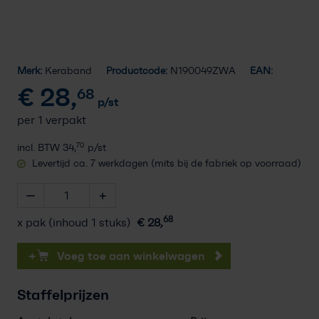
Merk:
Keraband
Productcode:
N190049ZWA
EAN:
€
28,
68
p/st
per 1 verpakt
70
incl. BTW
34,
p/st
Levertijd ca. 7 werkdagen (mits bij de fabriek op voorraad)
68
x pak (inhoud 1 stuks)
€
28,
+
Voeg toe aan winkelwagen
Staffelprijzen