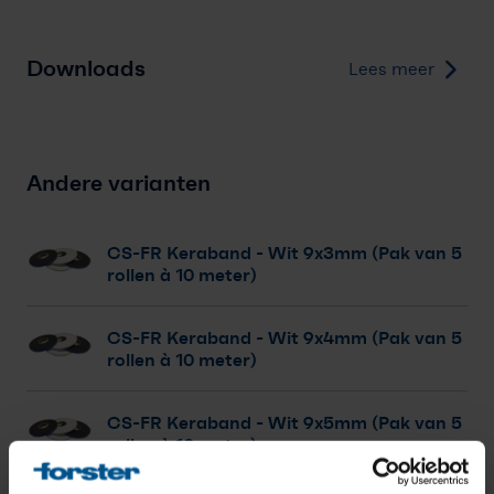
Downloads
Lees meer
Andere varianten
CS-FR Keraband
- Wit 9x3mm (Pak van 5
rollen à 10 meter)
CS-FR Keraband
- Wit 9x4mm (Pak van 5
rollen à 10 meter)
CS-FR Keraband
- Wit 9x5mm (Pak van 5
rollen à 10 meter)