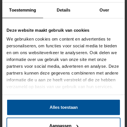
CS-FR Keraband
- Wit 9x6mm (Pak van 5
WEBSHOP
x
rollen à 10 meter)
Toestemming
Details
Over
CS-FR Keraband
- Wit 15x2mm (Pak van
Deze website maakt gebruik van cookies
5 rollen à 10 meter)
We gebruiken cookies om content en advertenties te
personaliseren, om functies voor social media te bieden
CS-FR Keraband
- Wit 15x3mm (Pak van
5 rollen à 10 meter)
en om ons websiteverkeer te analyseren. Ook delen we
Vanwege de bouwvak is
informatie over uw gebruik van onze site met onze
onze webshop gesloten
partners voor social media, adverteren en analyse. Deze
CS-FR Keraband
- Wit 15x4mm (Pak van
partners kunnen deze gegevens combineren met andere
vanaf 20 juli 2026. Op
5 rollen à 10 meter)
informatie die u aan ze heeft verstrekt of die ze hebben
maandag 10 augustus is de
verzameld op basis van uw gebruik van hun services.
CS-FR Keraband
- Wit 15x5mm (Pak van
webshop weer volledig
5 rollen à 10 meter)
beschikbaar.
Alles toestaan
CS-FR Keraband
- Zwart 9x3mm (Pak van
5 rollen à 10 meter)
Bezoek de webshop
Aanpassen