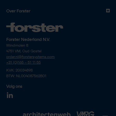
Over Forster
Forster Nederland N.V.
Windmolen 8
4751 VM, Oud Gastel
order.nl@forstersystems.com
+31 (0)165 – 51 11 55
KVK: 20034898
BTW: NL004087562B01
Volg ons