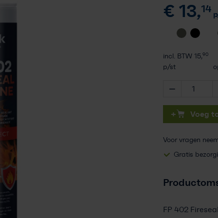
€
13,
14
Vakkennis
p
Contact
Professioneel account
90
incl. BTW
15,
p/st
o
+
Voeg t
Voor vragen nee
Gratis bezorg
Productoms
FP 402 Fireseal