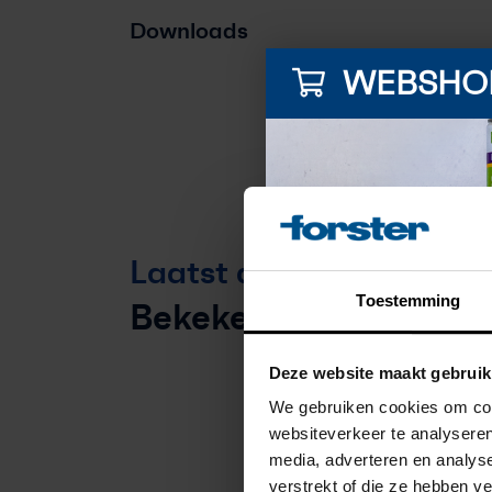
Downloads
WEBSHO
Laatst door u
Toestemming
Bekeken
Deze website maakt gebruik
We gebruiken cookies om cont
websiteverkeer te analyseren
Vanweg
media, adverteren en analys
verstrekt of die ze hebben v