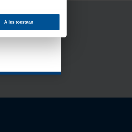
maandag 10
olledig
Alles toestaan
Inschrijven