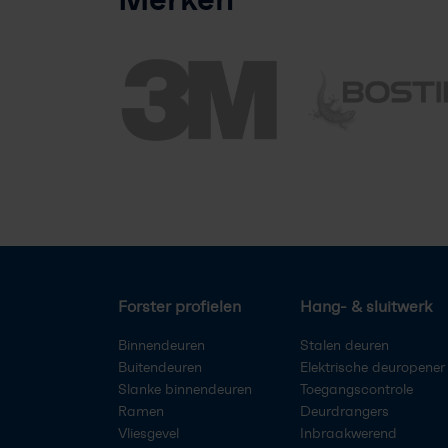
Forster profielen
Hang- & sluitwerk
Binnendeuren
Stalen deuren
Buitendeuren
Elektrische deuropener
Slanke binnendeuren
Toegangscontrole
Ramen
Deurdrangers
Vliesgevel
Inbraakwerend