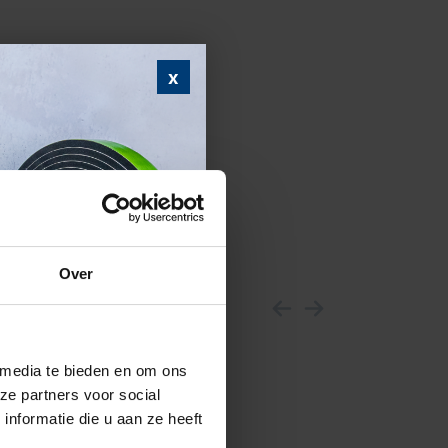
x
Over
 media te bieden en om ons
ze partners voor social
webshop
nformatie die u aan ze heeft