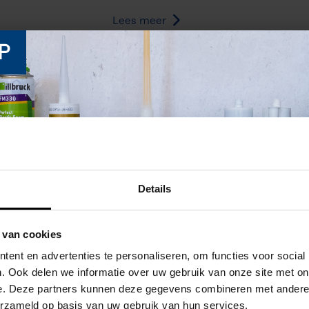
Lees meer
P
Details
 van cookies
ent en advertenties te personaliseren, om functies voor social
. Ook delen we informatie over uw gebruik van onze site met on
e de bouwvak is onze 
e. Deze partners kunnen deze gegevens combineren met andere i
erzameld op basis van uw gebruik van hun services.