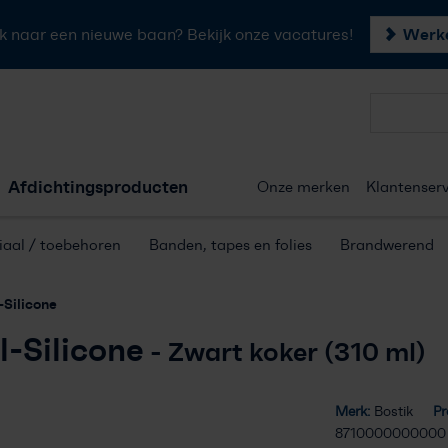
Werke
k naar een nieuwe baan? Bekijk onze vacatures!
Forster profielen
Afdichtingsproducten
Onze merken
Klantenserv
Hang- & sluitwerk
aal / toebehoren
Banden, tapes en folies
Brandwerend
Afdichtingsproducten
-Silicone
Onze merken
l-Silicone
- Zwart koker (310 ml)
Klantenservice
Merk:
Bostik
Pr
Offerte aanvragen
8710000000000