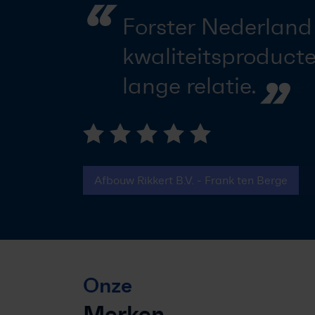
“
Forster Nederland 
kwaliteitsproducte
”
lange relatie.
Afbouw Rikkert B.V. - Frank ten Berge
Onze
Merken