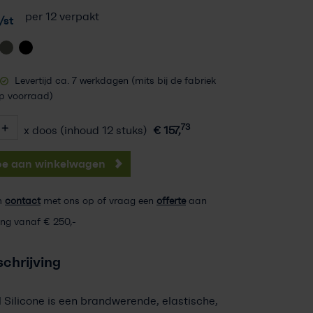
per 12 verpakt
/st
Levertijd ca. 7 werkdagen (mits bij de fabriek
p voorraad)
73
x doos (inhoud 12 stuks)
€
157,
oe aan winkelwagen
m
contact
met ons op of vraag een
offerte
aan
ing vanaf € 250,-
chrijving
 Silicone is een brandwerende, elastische,