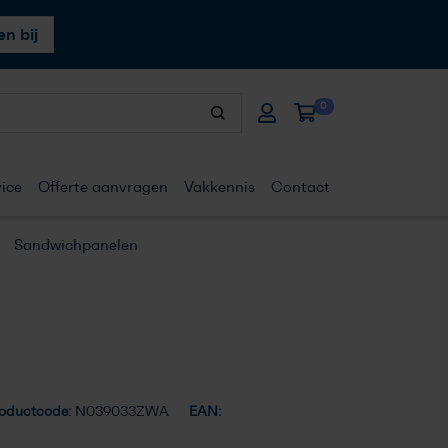
n bij
0
ice
Offerte aanvragen
Vakkennis
Contact
Sandwichpanelen
oductcode:
N039033ZWA
EAN: