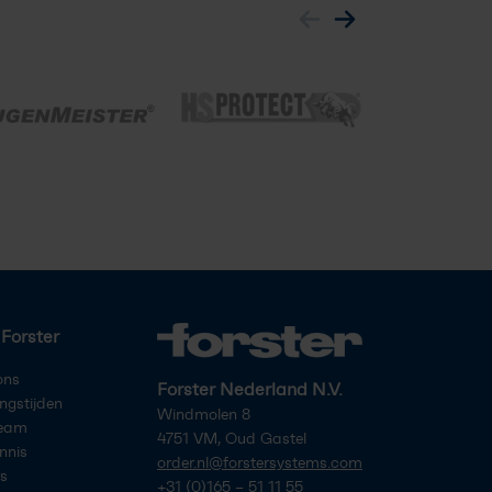
Forster
ons
Forster Nederland N.V.
ngstijden
Windmolen 8
team
4751 VM, Oud Gastel
nnis
order.nl@forstersystems.com
s
+31 (0)165 – 51 11 55