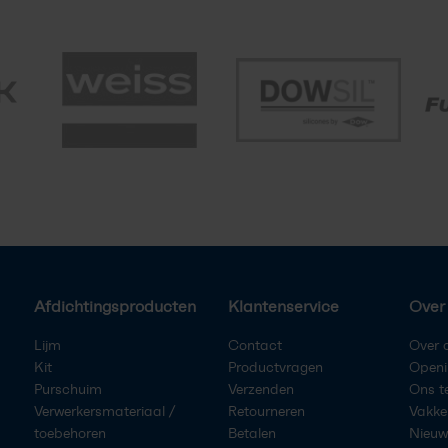
Afdichtingsproducten
Klantenservice
Over 
Lijm
Contact
Over 
Kit
Productvragen
Openi
Purschuim
Verzenden
Ons 
Verwerkersmateriaal /
Retourneren
Vakke
toebehoren
Betalen
Nieuw